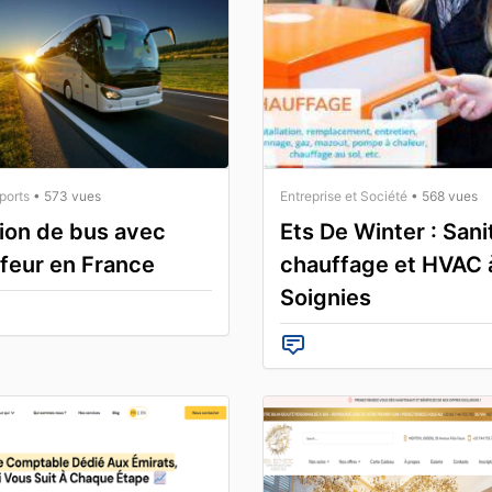
ports
• 573 vues
Entreprise et Société
• 568 vues
ion de bus avec
Ets De Winter : Sani
feur en France
chauffage et HVAC 
Soignies