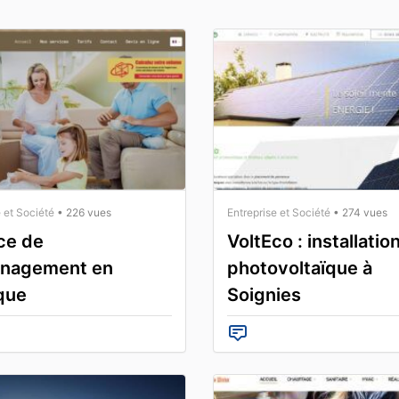
e et Société
• 226 vues
Entreprise et Société
• 274 vues
ce de
VoltEco : installatio
nagement en
photovoltaïque à
que
Soignies