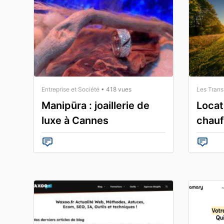
Entreprise et Société
• 418 vues
Les Trans
Manipūra : joaillerie de
Locat
luxe à Cannes
chauf