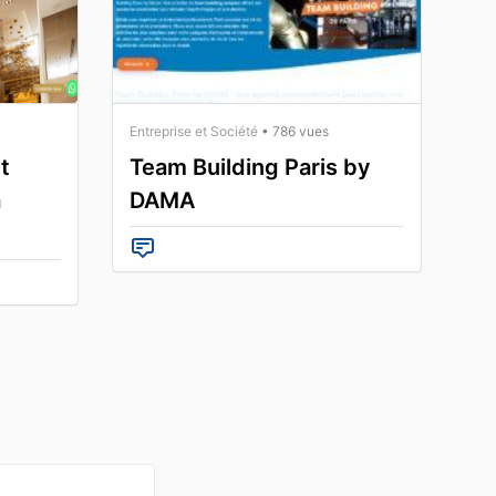
Entreprise et Société
• 786 vues
t
Team Building Paris by
à
DAMA