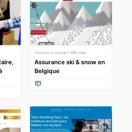
Tourisme et Voyage
• 560 vues
taire,
Assurance ski & snow en
à
Belgique