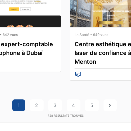
• 642 vues
La Santé
• 649 vues
 expert-comptable
Centre esthétique e
ophone à Dubaï
laser de confiance 
Menton
1
2
3
4
5
728
RÉSULTATS TROUVÉS