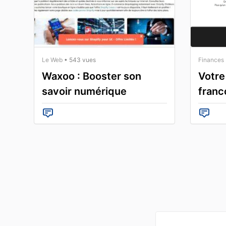
Le Web
• 543 vues
Finances
Waxoo : Booster son
Votre
savoir numérique
franc