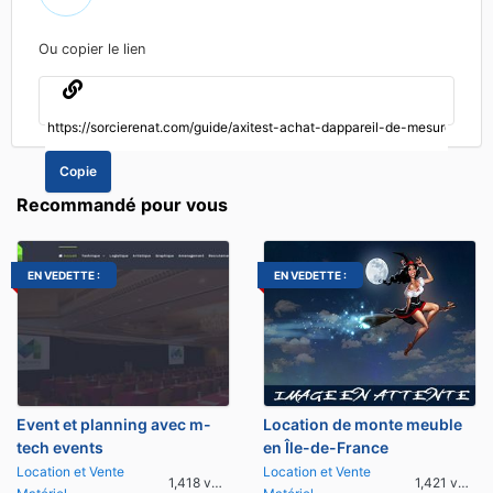
Ou copier le lien
Copie
Recommandé pour vous
EN VEDETTE :
EN VEDETTE :
Event et planning avec m-
Location de monte meuble
tech events
en Île-de-France
Location et Vente
Location et Vente
1,418 vues
1,421 vues