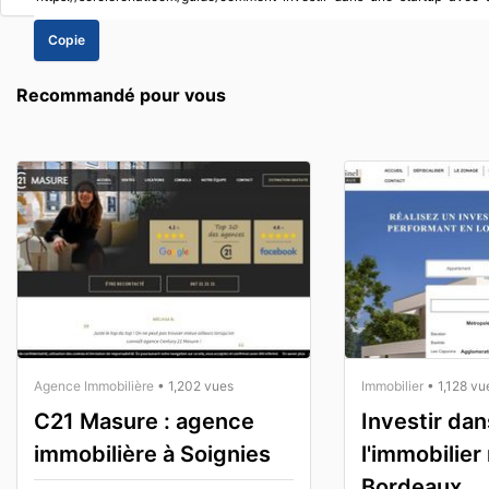
Copie
Recommandé pour vous
Agence Immobilière
• 1,202 vues
Immobilier
• 1,128 vu
C21 Masure : agence
Investir dan
immobilière à Soignies
l'immobilier
Bordeaux