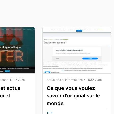
tions
• 1,017 vues
Actualités et Informations
• 1,032 vues
 et actus
Ce que vous voulez
ci et
savoir d'original sur le
monde