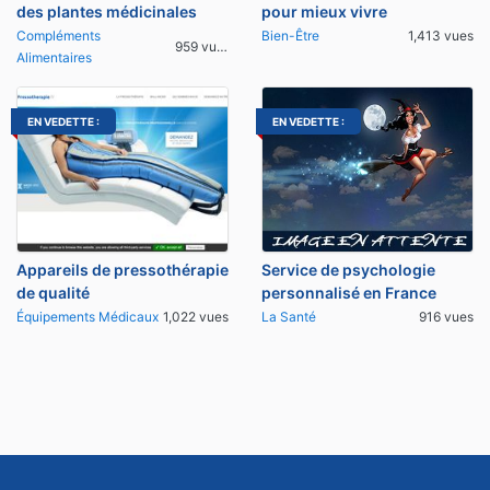
des plantes médicinales
pour mieux vivre
Compléments
Bien-Être
1,413 vues
959 vues
Alimentaires
EN VEDETTE :
EN VEDETTE :
Appareils de pressothérapie
Service de psychologie
de qualité
personnalisé en France
Équipements Médicaux
1,022 vues
La Santé
916 vues