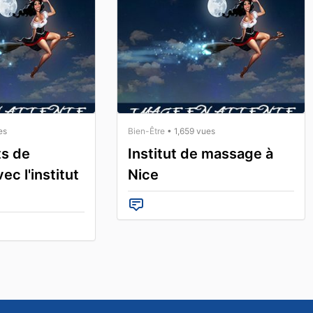
es
Bien-Être
• 1,659 vues
s de
Institut de massage à
ec l'institut
Nice