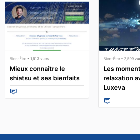
Bien-Être
• 1,513 vues
Bien-Être
• 2,599 vu
Mieux connaître le
Les moment
shiatsu et ses bienfaits
relaxation av
Luxeva