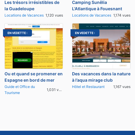
Les trésors irrésistibles de
Camping Sunêlia
la Guadeloupe
L'Atlantique à Fouesnant
Locations de Vacances
1,120 vues
Locations de Vacances
1,174 vues
EN VEDETTE :
EN VEDETTE :
Ou et quand se promener en
Des vacances dans la nature
Espagne en bord de mer
à l’aqua mirage club
Guide et Office du
Hôtel et Restaurant
1,167 vues
1,031 vues
Tourisme