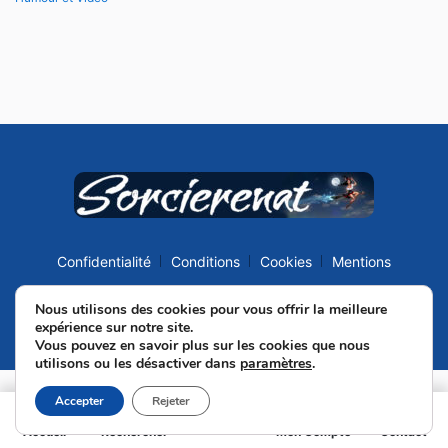
Confidentialité
Conditions
Cookies
Mentions
Nous utilisons des cookies pour vous offrir la meilleure
© 2016 Sorcierenat Tous droits réservés
expérience sur notre site.
Vous pouvez en savoir plus sur les cookies que nous
Création site web La Ciotat Cnathalie
utilisons ou les désactiver dans
paramètres
.
Accepter
Rejeter
Accueil
Rechercher
Mon Compte
Contact