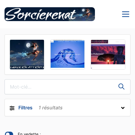
Filtres
1
résultats
En vedette :